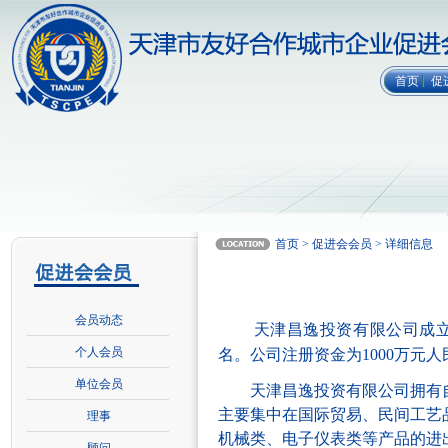
首页
促
首页 > 促进会会员 > 详细信息
会员动态
天津昌逸投资有限公司
成
个人会员
名
。公司
注册资金
为
100
0
万元人
单位会员
天津昌逸投资有限公司拥有
主要集中在
国际
贸易
、
民间工艺
理事
机械类
、电子仪表类等产品的进