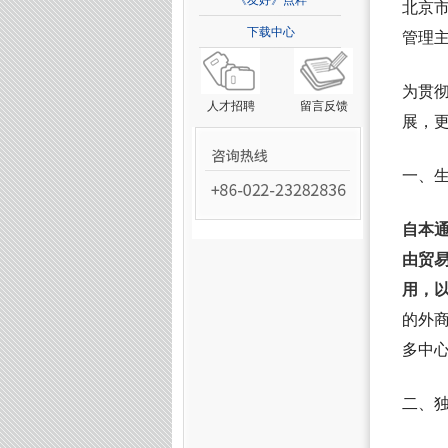
《友好》点粹
北京
下载中心
管理
为贯
人才招聘
留言反馈
展，
一、
自本
由贸
用，
的外
多中
二、