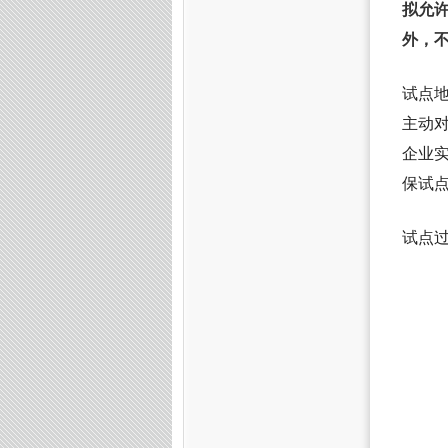
拟允
外，
试点
主动
企业
保试
试点