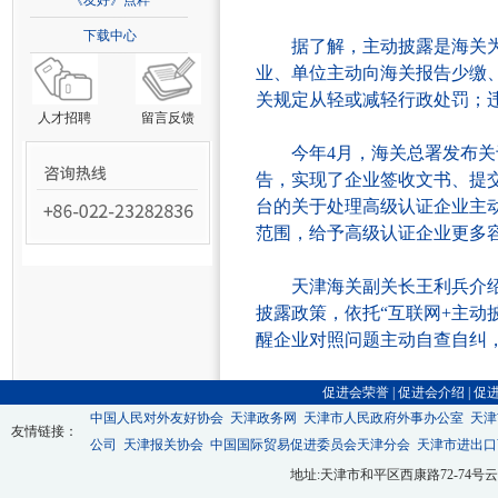
《友好》点粹
下载中心
据了解，主动披露是海关为推
业、单位主动向海关报告少缴
关规定从轻或减轻行政处罚；
人才招聘
留言反馈
今年4月，海关总署发布关于
告，实现了企业签收文书、提
台的关于处理高级认证企业主
范围，给予高级认证企业更多
天津海关副关长王利兵介绍，
披露政策，依托“互联网+主动
醒企业对照问题主动自查自纠
促进会荣誉
|
促进会介绍
|
促
中国人民对外友好协会
天津政务网
天津市人民政府外事办公室
天津
友情链接：
公司
天津报关协会
中国国际贸易促进委员会天津分会
天津市进出口
地址:天津市和平区西康路72-74号云翔大厦九层