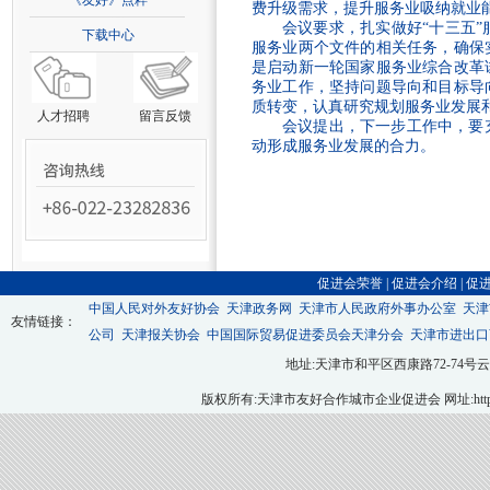
《友好》点粹
费升级需求，提升服务业吸纳就业
会议要求，扎实做好“十三五
下载中心
服务业两个文件的相关任务，确保
是启动新一轮国家服务业综合改革
务业工作，坚持问题导向和目标导
质转变，认真研究规划服务业发展
人才招聘
留言反馈
会议提出，下一步工作中，要
动形成服务业发展的合力。
促进会荣誉
|
促进会介绍
|
促
中国人民对外友好协会
天津政务网
天津市人民政府外事办公室
天津
友情链接：
公司
天津报关协会
中国国际贸易促进委员会天津分会
天津市进出口
地址:天津市和平区西康路72-74号云翔大厦九层
版权所有:天津市友好合作城市企业促进会 网址:http://ww