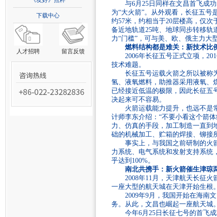
《友好》点粹
与6月25日同样在文昌首飞
为“大火箭”。从外观看，长征五号
下载中心
约57米，约相当于20层楼高，仅次
备近地轨道25吨、地球同步转移轨
力“门槛”，可与美、欧、俄主力
燃料结构都是难关：新技术比例
人才招聘
留言反馈
2006年长征五号正式立项，
技术难题。
长征五号运载火箭之所以被称
氢、液氧燃料，助推器采用液氧、煤油
已经接近低温的极限，因此长征五号
决起来可不容易。
火箭运载能力提升，也远不是
计师李东介绍：“不要小看这个箭体
力、仿真的手段，加工制造一直到
础的机械加工、贮箱的焊接、铆接
事实上，与我国之前研制的火
力系统、电气系统和发射支持系统，
乎达到100%。
南北共携手：新火箭催生津琼
2008年11月，天津航天长
一座大型的航天城在天津开始生根
2009年9月，我国开始在海
务。从此，文昌也崛起一座航天城
今年6月25日长征七号的首