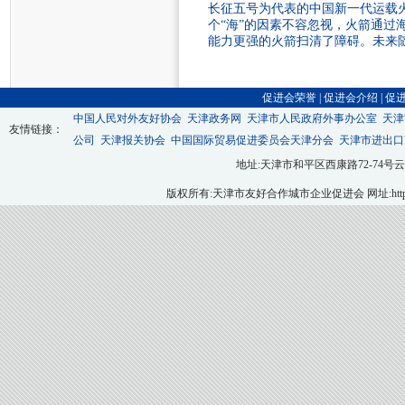
长征五号为代表的中国新一代运载
个“海”的因素不容忽视，火箭通过
能力更强的火箭扫清了障碍。未来
促进会荣誉
|
促进会介绍
|
促
中国人民对外友好协会
天津政务网
天津市人民政府外事办公室
天津
友情链接：
公司
天津报关协会
中国国际贸易促进委员会天津分会
天津市进出口
地址:天津市和平区西康路72-74号云翔大厦九层
版权所有:天津市友好合作城市企业促进会 网址:http://ww