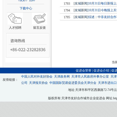
《友好》点粹
[友城新闻]
10月31日每日新
1793
下载中心
[友城新闻]
10月31日今晚报上
1794
[友城新闻]
综述：中非友好合作
1795
人才招聘
留言反馈
当前
促进会荣誉
|
促进会介绍
|
促
中国人民对外友好协会
天津政务网
天津市人民政府外事办公室
天津
友情链接：
公司
天津报关协会
中国国际贸易促进委员会天津分会
天津市进出口
地址:天津市和平区西康路72-74号云翔大厦九层
版权所有:天津市友好合作城市企业促进会 网址:http://ww