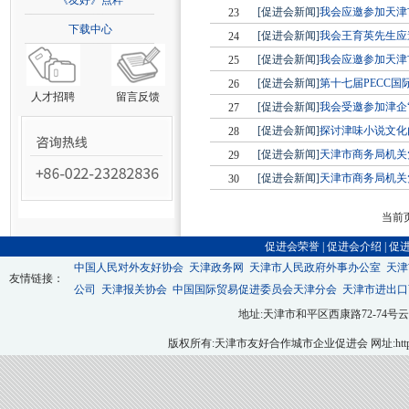
《友好》点粹
[促进会新闻]
我会应邀参加天津
23
下载中心
[促进会新闻]
我会王育英先生应
24
[促进会新闻]
我会应邀参加天津
25
[促进会新闻]
第十七届PECC国
26
人才招聘
留言反馈
[促进会新闻]
我会受邀参加津企
27
[促进会新闻]
探讨津味小说文化
28
[促进会新闻]
天津市商务局机关
29
[促进会新闻]
天津市商务局机关
30
当前页
促进会荣誉
|
促进会介绍
|
促
中国人民对外友好协会
天津政务网
天津市人民政府外事办公室
天津
友情链接：
公司
天津报关协会
中国国际贸易促进委员会天津分会
天津市进出口
地址:天津市和平区西康路72-74号云翔大厦九层
版权所有:天津市友好合作城市企业促进会 网址:http://ww