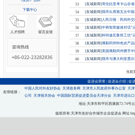
《友好》点粹
[友城新闻]
哥伦比亚考卡山谷省
53
下载中心
[友城新闻]
我市出席第五次中国
54
[友城新闻]
人民日报：民间外交
55
[友城新闻]
中韩智库媒体对话“云
56
人才招聘
留言反馈
[友城新闻]
科特迪瓦鲁班工坊“云
57
[友城新闻]
俄勒冈州特色农产品
58
[友城新闻]
美国俄勒冈州携手中
59
[友城新闻]
我市与澳大利亚墨尔
60
当前页
促进会荣誉
|
促进会介绍
|
促
中国人民对外友好协会
天津政务网
天津市人民政府外事办公室
天津
友情链接：
公司
天津报关协会
中国国际贸易促进委员会天津分会
天津市进出口
地址:天津市和平区西康路72-74号云翔大厦九层
版权所有:天津市友好合作城市企业促进会 网址:http://ww