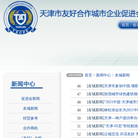
首页
促
首页 > 新闻中心 > 友城新闻
[友城新闻]
天津市参加中国-俄
46
[友城新闻]
加强城市绿色建筑领
47
促进会新闻
[友城新闻]
“2021中国·天津城
48
友城新闻
[友城新闻]
林松添会长为2021
49
[友城新闻]
天津—神户成功举办
经贸参考
50
[友城新闻]
“天津-印尼”班轮航
51
合作商机
[友城新闻]
云端交流 共话友好
52